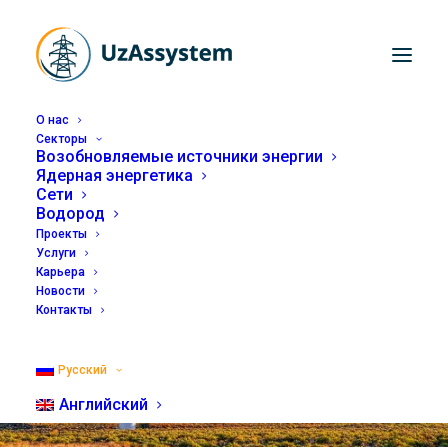
О нас
Секторы
Возобновляемые источники энергии
Ядерная энергетика
Веб-история:
Сети
Водород
UzAssystem оказывает
Проекты
содействие
Услуги
Карьера
Узбекистану в освоении
Новости
Контакты
энергии ветра
Русский
22.02.2022
Английский