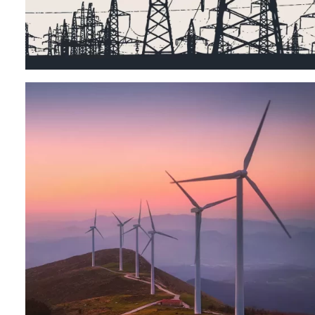
возобновляемые источники
энергии
(JV project)