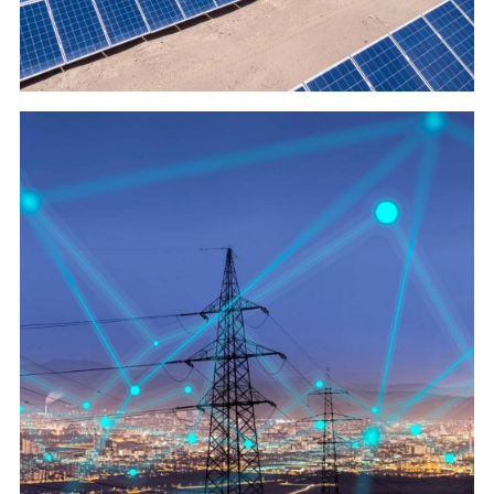
Сетки
(JV project)