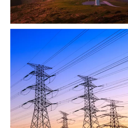
Сетки
(JV project)