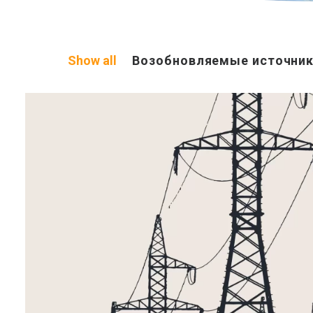
Show all
Возобновляемые источник
Grids
(JV project)