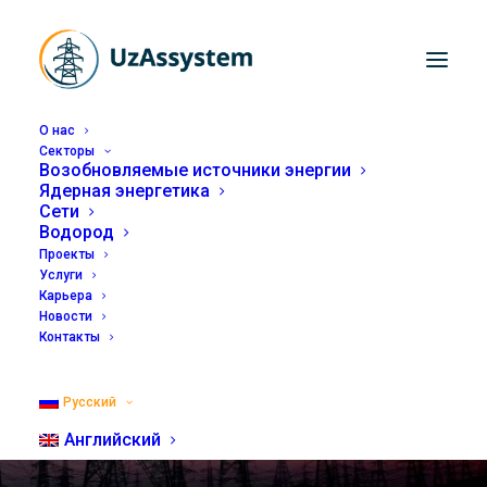
О нас
Секторы
Возобновляемые источники энергии
UzAssystem является
Ядерная энергетика
Сети
локомотивом в
Водород
Проекты
проведении цифровой
Услуги
Карьера
революции в
Новости
Контакты
энергосистеме
Узбекистана
Русский
Английский
14.01.2022